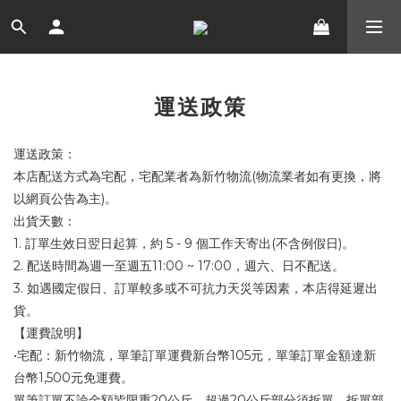
運送政策
運送政策：
本店配送方式為宅配，宅配業者為新竹物流
(
物流業者如有更換，將
以網頁公告為主
)
。
出貨天數：
1.
訂單生效日翌日起算，約
5 - 9
個工作天寄出
(
不含例假日
)
。
2.
配送時間為週一至週五
11:00 ~ 17:00
，週六、日不配送。
3.
如遇國定假日、訂單較多或不可抗力天災等因素，本店得延遲出
貨。
【運費說明】
•宅配：新竹物流，單筆訂單運費新台幣
105
元，單筆訂單金額達新
台幣
1,500
元免運費。
單筆訂單不論金額皆限重
20
公斤，超過
20
公斤部分須拆單，拆單部