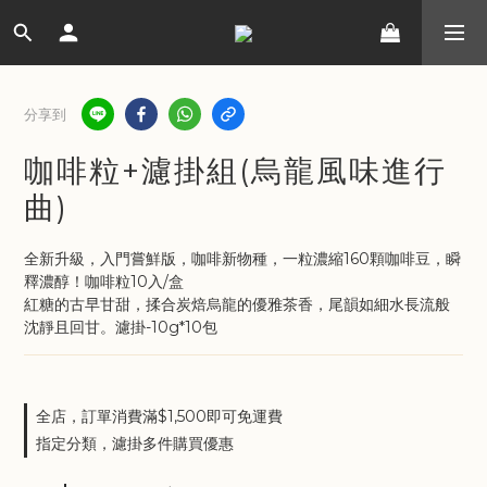
分享到
咖啡粒+濾掛組(烏龍風味進行
曲)
全新升級，入門嘗鮮版，咖啡新物種，一粒濃縮160顆咖啡豆，瞬
釋濃醇！咖啡粒10入/盒
紅糖的古早甘甜，揉合炭焙烏龍的優雅茶香，尾韻如細水長流般
沈靜且回甘。濾掛-10g*10包
全店，訂單消費滿$1,500即可免運費
指定分類，濾掛多件購買優惠