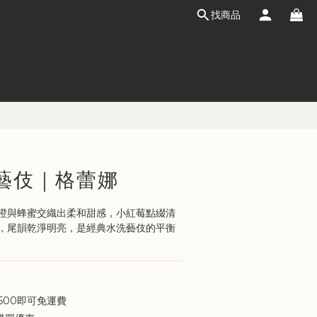
找商品
立即購買
藝伎｜格蕾娜
橙與蜂蜜交織出柔和甜感，小紅莓點綴清
，尾韻乾淨明亮，是經典水洗藝伎的平衡
500即可免運費