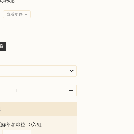
購買優惠
查看更多
貨
品
鮮萃咖啡粒-10入組