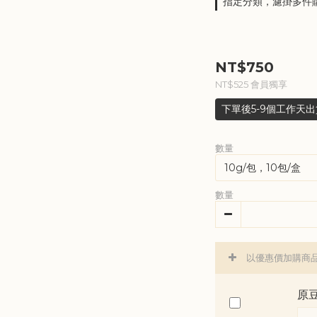
指定分類，濾掛多件
NT$750
NT$525
會員獨享
下單後5-9個工作天出
數量
數量
以優惠價加購商
原豆