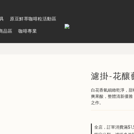
具
原豆鮮萃咖啡粒活動區
名商品區
咖啡專業
濾掛-花釀
白花香氣細緻乾淨，甜
爽果酸，整體清新優雅
之作。
全店，訂單消費滿$1,