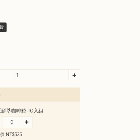
貨
品
鮮萃咖啡粒-10入組
價 NT$325