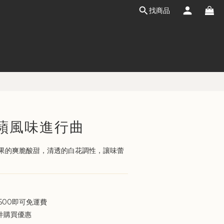
找商品
立即購買
蘋風味進行曲
果的爽脆酸甜，清透的白花調性，讓味蕾
500即可免運費
件購買優惠