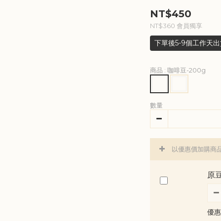
NT$450
NT$360
會員獨享
下單後5-9個工作天出
商品
: 咖啡豆-200g
數量
以優惠價加購商
原豆
優惠